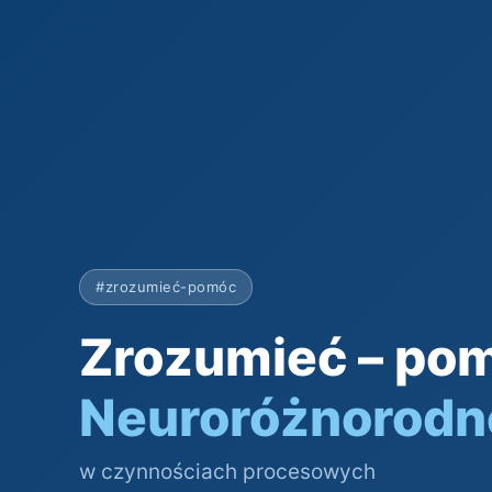
#zrozumieć-pomóc
Zrozumieć – po
Neuroróżnorodn
w czynnościach procesowych