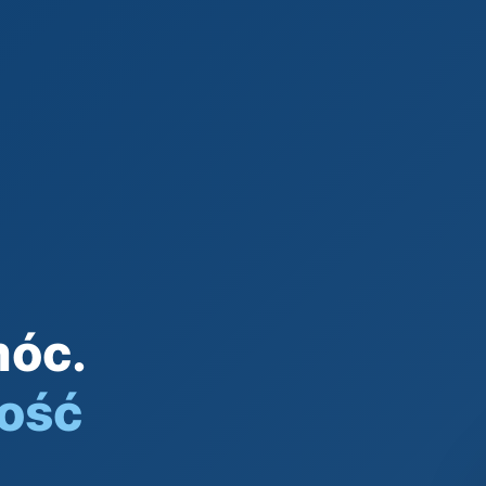
móc.
ość